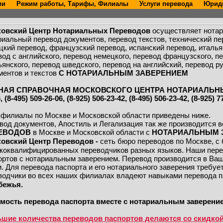
нии
Режим работы, Тарифы, Филиалы
Услуги перевода
Юриди
овский Центр Нотариальных Переводов
осуществляет нотар
риальный перевод документов, перевод текстов, технический пер
цкий перевод, французский перевод, испанский перевод, италья
вод с английского, перевод немецкого, перевод французского, п
ьянского, перевод шведского, перевод на английский, перевод р
ментов и текстов
С НОТАРИАЛЬНЫМ ЗАВЕРЕНИЕМ
НАЯ СПРАВОЧНАЯ МОСКОВСКОГО ЦЕНТРА НОТАРИАЛЬНЫХ ПЕ
, (8-495) 509-26-06, (8-925) 506-23-42, (8-495) 506-23-42, (8-925) 7
е филиалы по Москве и Московской области приведены ниже.
вод документов, Апостиль и Легализация так же производится
ЕВОДОВ
в Москве и Московской области с
НОТАРИАЛЬНЫМ 
овский Центр Переводов -
сеть бюро переводов по Москве, 
коквалифицированных переводчиков разных языков. Наши пер
ортов с нотариальным заверением. Перевод производится в Ваш
и. Для перевода паспорта и его нотариального заверения требуе
водчики во всех наших филиалах владеют навыками перевода п
бежья.
мость перевода паспорта вместе с нотариальным заверение
шие количества переводов паспортов делаются со скидкой