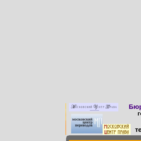
Бюр
г
т