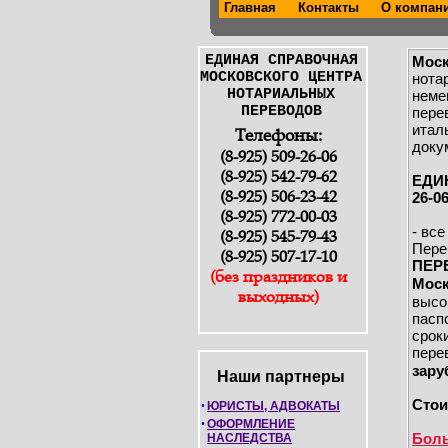
Главная
Контакты
О компа
ЕДИНАЯ СПРАВОЧНАЯ
Моск
МОСКОВСКОГО ЦЕНТРА
нота
НОТАРИАЛЬНЫХ
неме
ПЕРЕВОДОВ
пере
итал
Телефоны:
доку
(8-925) 509-26-06
(8-925) 542-79-62
ЕДИ
(8-925) 506-23-42
26-06
(8-925) 772-00-03
- вс
(8-925) 545-79-43
Пере
(8-925) 507-17-10
ПЕР
(без праздников и
Моск
выходных)
высо
пасп
срок
пере
зару
Наши партнеры
Стои
•
ЮРИСТЫ, АДВОКАТЫ
•
ОФОРМЛЕНИЕ
Боль
НАСЛЕДСТВА