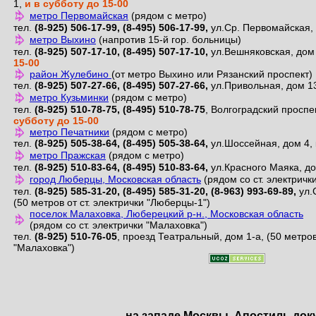
на западе Москвы. Апостиль док