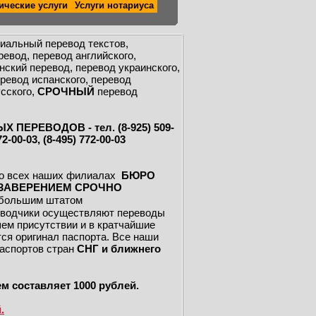
ческие услуги
Услуги нотариуса
иальный перевод текстов,
евод, перевод английского,
нский перевод, перевод украинского,
еревод испанского, перевод
усского,
СРОЧНЫЙ
перевод
РЕВОДОВ - тел. (8-925) 509-
72-00-03, (8-495) 772-00-03
 во всех наших филиалах
БЮРО
ЗАВЕРЕНИЕМ СРОЧНО
с большим штатом
еводчики осуществляют переводы
ем присутствии и в кратчайшие
тся оригинал паспорта. Все наши
аспортов стран
СНГ и ближнего
м составляет 1000 рублей.
.